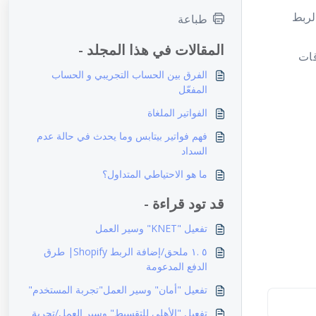
لربط
طباعة
المقالات في هذا المجلد -
قات
الفرق بين الحساب التجريبي و الحساب
المفعّل
الفواتير الملغاة
فهم فواتير بيتابس وما يحدث في حالة عدم
السداد
ما هو الاحتياطي المتداول؟
قد تود قراءة -
تفعيل "KNET" وسير العمل
٥ .١ ملحق/إضافة الربط Shopify| طرق
الدفع المدعومة
تفعيل "أمان" وسير العمل"تجربة المستخدم"
تفعيل "الأهلي للتقسيط" وسير العمل/تجربة