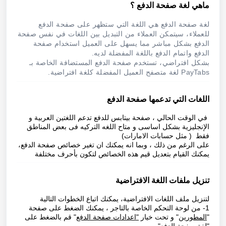
ماهي لغة صفحة الدفع ؟
لغة صفحة الدفع هي اللغة التي ستظهر على صفحة الدفع
للعملاء، سيتمكن العملاء من التبديل بين اللغات في نفس صفحة
الدفع بشكل مباشر مما يسهل على العميل استخدام صفحة
الدفع واتمام الدفع باللغة المفضلة لديه.
بشكل افتراضي، تستخدم صفحة الدفع المستضافة الخاصة بـ
PayTabs
لغة متصفح العميل المفضلة كلغة افتراضية.
اللغات التي تدعمها صفحة الدفع
في الوقت الحالي ، صفحة بيتابس للدفع تدعم اللغتين العربية و
الإنجليزية بشكل اساسى و متاح اللغه التركيه فى بعض المناطق
فقط ( مثل حسابات الامارات)
على الرغم من ذلك ، وبما انه يمكنك ان تغير خصائص صفحة الدفع،
يمكنك القيام بتعديل قيم هذه الخصائص لتكون بأحرف مختلفة
تنزيل ملفات اللغة الافتراضية
لتنزيل ملف اللغات الافتراضية، يمكنك اتباع الخطوات التالية
1- من لوحة التحكم الخاصة بالتاجر ، يمكنك الضغط على صفحة
"
المطورين
" و تحت خيار
"اعدادات صفحة الدفع
" قم بالضغط على