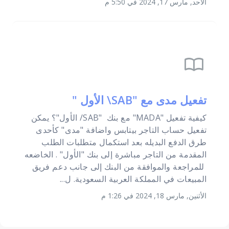
الأحد, مارس 17, 2024 في 5:50 م
import_contacts
تفعيل مدى مع "SAB\ الأول "
كيفية تفعيل "MADA" مع بنك "SAB/ الأول"؟ يمكن
تفعيل حساب التاجر بيتابس واضافة "مدى" كأحدى
طرق الدفع البديله بعد استكمال متطلبات الطلب
المقدمة من التاجر مباشرة إلى بنك "الأول" . الخاضعه
للمراجعة والموافقة من البنك إلى جانب دعم فريق
المبيعات في المملكة العربية السعودية. ل...
الأثنين, مارس 18, 2024 في 1:26 م