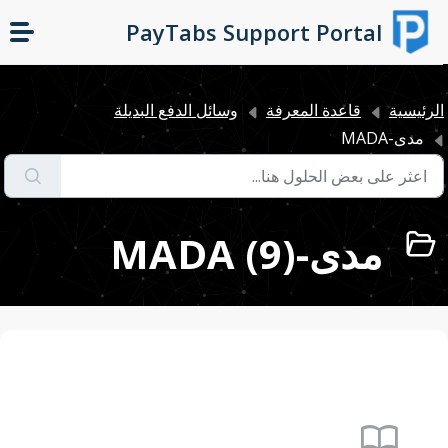
التخطّي إلى المحتوى الرئيسي
PayTabs Support Portal
لرئيسية
قاعدة المعرفة
وسائل الدفع البديلة
مدى-MADA
مدى-MADA (9)
import_contacts