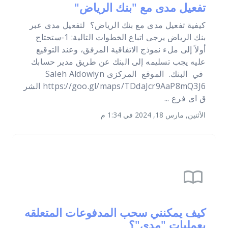
تفعيل مدى مع "بنك الرياض"
كيفية تفعيل مدى مع بنك الرياض؟ لتفعيل مدى عبر
بنك الرياض يرجى اتباع الخطوات التالية: 1-ستحتاج
أولاً إلى ملء نموذج الاتفاقية المرفق، وعند التوقيع
عليه يجب تسليمه إلى البنك عن طريق مدير حسابك
في البنك. الموقع المركزى Saleh Aldowiyn
https://goo.gl/maps/TDdaJcr9AaP8mQ3J6 الشر
ق اى فرع ...
الأثنين, مارس 18, 2024 في 1:34 م
import_contacts
كيف يمكنني سحب المدفوعات المتعلقه
بعمليات "مدى"؟